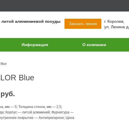
а литой алюминиевой посуды
г. Королев,
Заказать звонок
ул. Ленина 
Информация
О компании
Blue
OLOR Blue
9
руб.
на, мм
—
5
;
Толщина стенок, мм
—
2,5
;
да
;
Корпус
—
литой алюминий
;
Фурнитура
—
нутреннее покрытие
—
Антипригарное
;
Цена