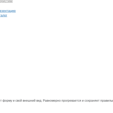
еристики
резентацию
талог
л.
т форму и свой внешний вид. Равномерно прогревается и сохраняет правил