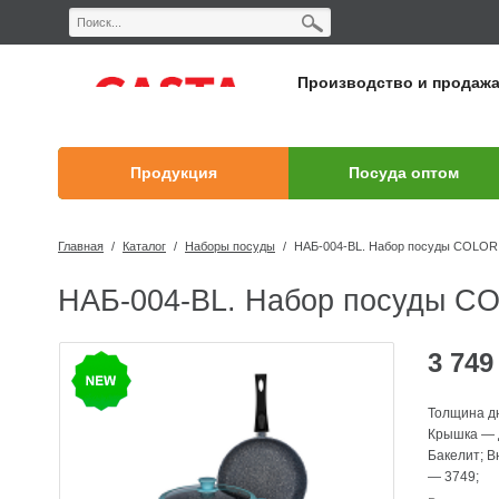
Производство и продаж
Продукция
Посуда оптом
Главная
/
Каталог
/
Наборы посуды
/
НАБ-004-BL. Набор посуды COLOR 
НАБ-004-BL. Набор посуды C
3 74
Толщина д
Крышка
—
Бакелит
;
В
—
3749
;