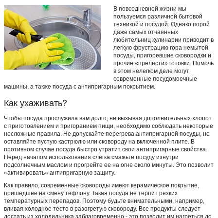
В повседневной жизни мы
пользуемся различной бытовой
техникой и посудой. Однако порой
даже самых отчаянных
любительниц кулинарии приводит в
легкую фрустрацию гора немытой
посуды, пригоревшие сковородки и
прочие «прелести» готовки. Помочь
в этом нелегком деле могут
современные посудомоечные
машины, а также посуда с антипригарным покрытием.
Как ухаживать?
Чтобы посуда прослужила вам долго, не вызывая дополнительных хлопот
с приготовлением и пригоранием пищи, необходимо соблюдать некоторые
несложные правила. Не допускайте перегрева антипригарной посуды, не
оставляйте пустую кастрюлю или сковороду на включенной плите. В
противном случае посуда быстро утратит свои антипригарные свойства.
Перед началом использования слегка смажьте посуду изнутри
подсолнечным маслом и прогрейте ее на огне около минуты. Это позволит
«активировать» антипригарную защиту.
Как правило, современные сковороды имеют керамическое покрытие,
пришедшее на смену тефлону. Такая посуда не терпит резких
температурных перепадов. Поэтому будьте внимательными, например,
вливая холодное тесто в разогретую сковороду. Все продукты следует
достать из холодильника заблаговременно - это позволит им нагреться до